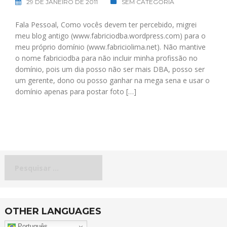
29 DE JANEIRO DE 2011
SEM CATEGORIA
Fala Pessoal, Como vocês devem ter percebido, migrei
meu blog antigo (www.fabriciodba.wordpress.com) para o
meu próprio domínio (www.fabriciolima.net). Não mantive
o nome fabriciodba para não incluir minha profissão no
domínio, pois um dia posso não ser mais DBA, posso ser
um gerente, dono ou posso ganhar na mega sena e usar o
domínio apenas para postar foto […]
Pesquisar
por:
OTHER LANGUAGES
Português