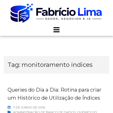
Skip
to
content
Tag:
monitoramento indices
Queries do Dia a Dia: Rotina para criar
um Histórico de Utilização de Índices
7 DE JUNHO DE 2016
ADMINISTRAÇÃO DE BANCO DE DADOS
,
QUERIES DO