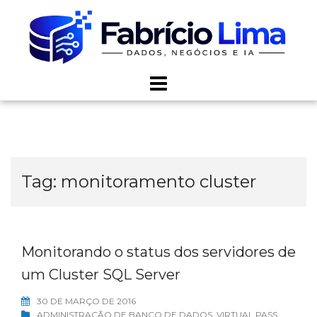
Skip
to
content
Tag:
monitoramento cluster
Monitorando o status dos servidores de
um Cluster SQL Server
30 DE MARÇO DE 2016
ADMINISTRAÇÃO DE BANCO DE DADOS
,
VIRTUAL PASS