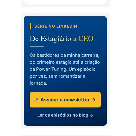
SÉRIE NO LINKEDIN
De Estagiário
a CEO
Os bastidores da minha carreira,
do primeiro estágio até a criação
da Power Tuning. Um episódio
por vez, sem romantizar a
jornada.
Assinar a newsletter →
Ler os episódios no blog →