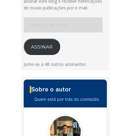
assinar este blog e receber notificações
de novas publicações por e-mail.
Endereço
de
e-
mail
ASSINAR
Junte-se a 48 outros assinantes
Sobre o autor
Quem está por trás do conteúdo