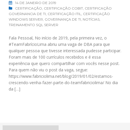
14 DE JANEIRO DE 2019
CERTIFICAÇÃO
,
CERTIFICAÇÃO COBIT
,
CERTIFICAÇÃO
GOVERNANCIA DE TI
,
CERTIFICAÇÃO ITIL
,
CERTIFICAÇÃO
WINDOWS SERVER
,
GOVERNANÇA DE TI
,
NOTÍCIAS
,
TREINAMENTO SQL SERVER
Fala Pessoal, No início de 2019, pela primeira vez, o
#TeamFabrícioLima abriu uma vaga de DBA para que
qualquer pessoa que tivesse interessada pudesse participar.
Foram mais de 100 currículos recebidos e é essa
experiência que quero compartilhar com vocês nesse post.
Para quem não viu o post da vaga, segue:
https://www.fabriciolima.net/blog/2019/01/02/estamos-
crescendo-venha-fazer-parte-do-teamfabriciolima/ No dia
da […]
Pesquisar