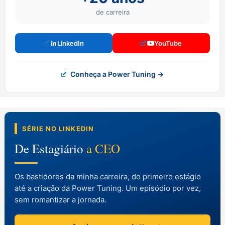
de carreira
LinkedIn
YouTube
Conheça a Power Tuning →
SÉRIE NO LINKEDIN
De Estagiário
a CEO
Os bastidores da minha carreira, do primeiro estágio
até a criação da Power Tuning. Um episódio por vez,
sem romantizar a jornada.