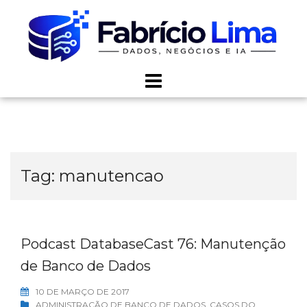
Skip
to
content
Tag:
manutencao
Podcast DatabaseCast 76: Manutenção
de Banco de Dados
10 DE MARÇO DE 2017
ADMINISTRAÇÃO DE BANCO DE DADOS
,
CASOS DO