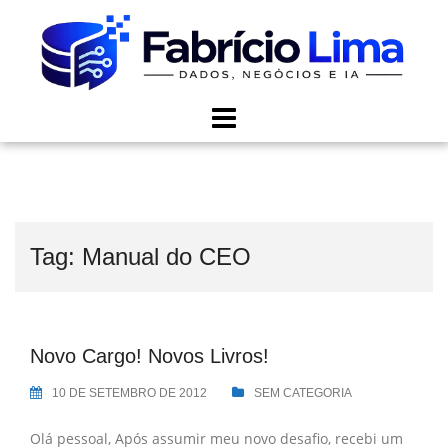
Skip
to
content
Tag:
Manual do CEO
Novo Cargo! Novos Livros!
10 DE SETEMBRO DE 2012
SEM CATEGORIA
Olá pessoal, Após assumir meu novo desafio, recebi um