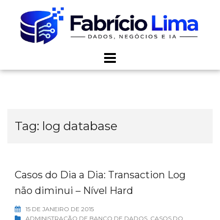
Skip
to
content
Tag:
log database
Casos do Dia a Dia: Transaction Log
não diminui – Nível Hard
15 DE JANEIRO DE 2015
ADMINISTRAÇÃO DE BANCO DE DADOS
,
CASOS DO