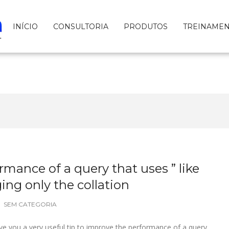
INÍCIO
CONSULTORIA
PRODUTOS
TREINAME
mance of a query that uses ” like
ing only the collation
SEM CATEGORIA
l give you a very useful tip to improve the performance of a query