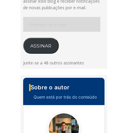
assinar este blog e receber notificações
de novas publicações por e-mail.
Endereço
de
e-
mail
ASSINAR
Junte-se a 48 outros assinantes
Sobre o autor
Quem está por trás do conteúdo