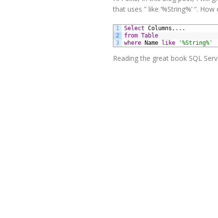
that uses ” like ‘%String%’ “. How
1
Select
Columns
,
.
.
.
2
from
Table
3
where
Name
like
'%String%'
Reading the great book SQL Serve