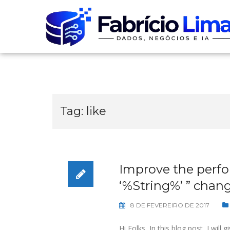
Skip
to
content
Tag:
like
Improve the perfor
‘%String%’ ” chang
8 DE FEVEREIRO DE 2017
Hi Folks, In this blog post, I wil