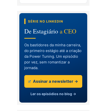
SÉRIE NO LINKEDIN
De Estagiário
a CEO
Os bastidores da minha carreira,
do primeiro estágio até a criação
da Power Tuning. Um episódio
por vez, sem romantizar a
jornada.
Assinar a newsletter →
Ler os episódios no blog →