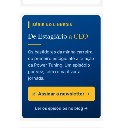
SÉRIE NO LINKEDIN
De Estagiário
a CEO
Os bastidores da minha carreira,
do primeiro estágio até a criação
da Power Tuning. Um episódio
por vez, sem romantizar a
jornada.
Assinar a newsletter →
Ler os episódios no blog →