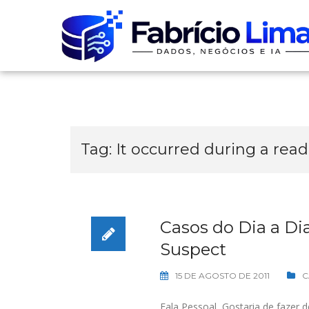
Skip
to
content
Tag:
It occurred during a read
Casos do Dia a Di
Suspect
15 DE AGOSTO DE 2011
C
Fala Pessoal, Gostaria de faze