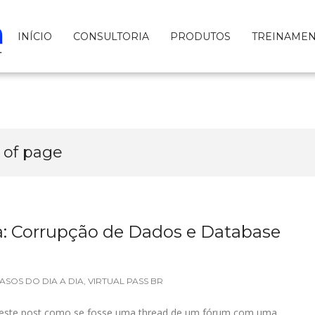
INÍCIO
CONSULTORIA
PRODUTOS
TREINAME
 of page
a: Corrupção de Dados e Database
ASOS DO DIA A DIA
,
VIRTUAL PASS BR
r deste post como se fosse uma thread de um fórum com uma