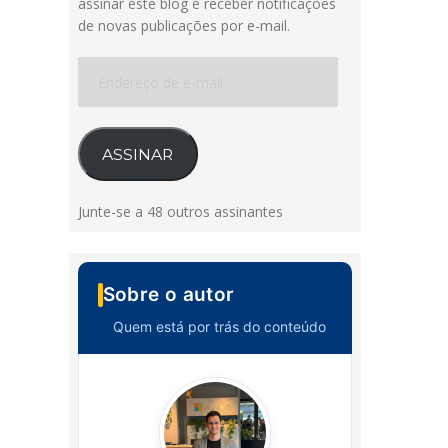
assinar este blog e receber notificações
de novas publicações por e-mail.
Endereço
de
e-
mail
ASSINAR
Junte-se a 48 outros assinantes
Sobre o autor
Quem está por trás do conteúdo