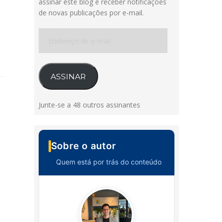
assinar este blog e receber notificações
de novas publicações por e-mail.
Endereço
de
e-
mail
ASSINAR
Junte-se a 48 outros assinantes
Sobre o autor
Quem está por trás do conteúdo