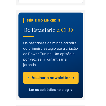
SÉRIE NO LINKEDIN
De Estagiário
a CEO
Os bastidores da minha carreira,
do primeiro estágio até a criação
da Power Tuning. Um episódio
por vez, sem romantizar a
jornada.
Assinar a newsletter →
Ler os episódios no blog →