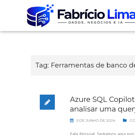
Skip
to
content
Tag:
Ferramentas de banco d
Azure SQL Copilot
analisar uma quer
5 DE JUNHO DE 2024
CO
Fala Pessoal, Seguimos aqui nos 