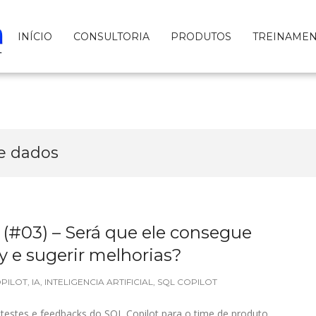
INÍCIO
CONSULTORIA
PRODUTOS
TREINAME
e dados
 (#03) – Será que ele consegue
y e sugerir melhorias?
PILOT
,
IA
,
INTELIGENCIA ARTIFICIAL
,
SQL COPILOT
testes e feedbacks do SQL Copilot para o time de produto.