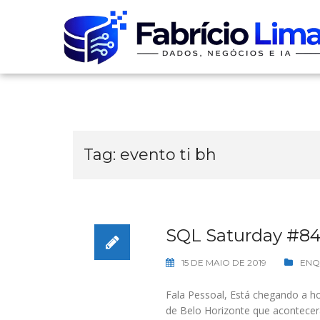
Skip
to
content
Tag:
evento ti bh
SQL Saturday #84
15 DE MAIO DE 2019
ENQ
Fala Pessoal, Está chegando a ho
de Belo Horizonte que acontecer