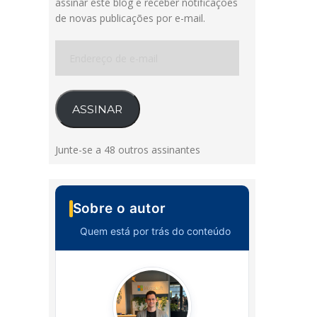
assinar este blog e receber notificações
de novas publicações por e-mail.
Endereço
de
e-
mail
ASSINAR
Junte-se a 48 outros assinantes
Sobre o autor
Quem está por trás do conteúdo