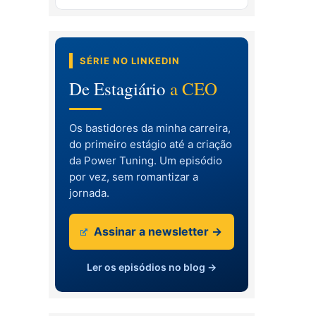
SÉRIE NO LINKEDIN
De Estagiário
a CEO
Os bastidores da minha carreira,
do primeiro estágio até a criação
da Power Tuning. Um episódio
por vez, sem romantizar a
jornada.
Assinar a newsletter →
Ler os episódios no blog →