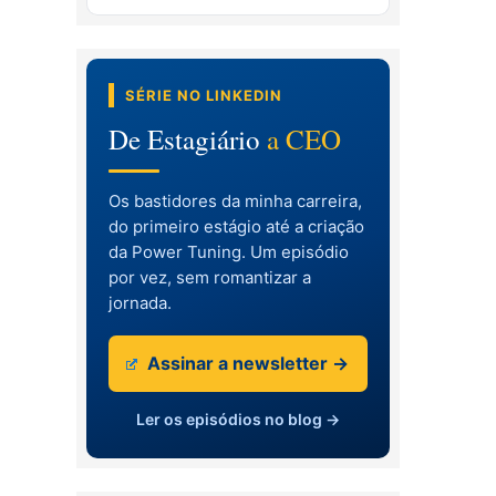
SÉRIE NO LINKEDIN
De Estagiário
a CEO
Os bastidores da minha carreira,
do primeiro estágio até a criação
da Power Tuning. Um episódio
por vez, sem romantizar a
jornada.
Assinar a newsletter →
Ler os episódios no blog →