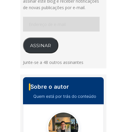
assinar este blog e receber notificações
de novas publicações por e-mail.
Endereço
de
e-
mail
ASSINAR
Junte-se a 48 outros assinantes
Sobre o autor
Quem está por trás do conteúdo