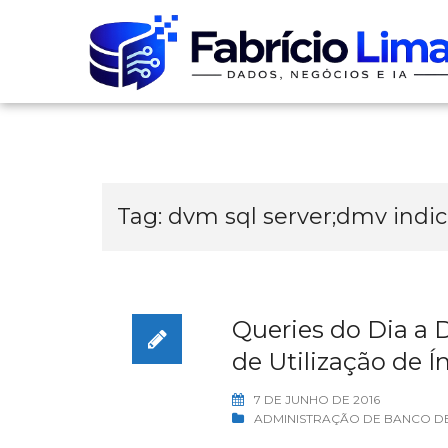
Skip
to
content
Tag:
dvm sql server;dmv indi
Queries do Dia a D
de Utilização de Í
7 DE JUNHO DE 2016
ADMINISTRAÇÃO DE BANCO D