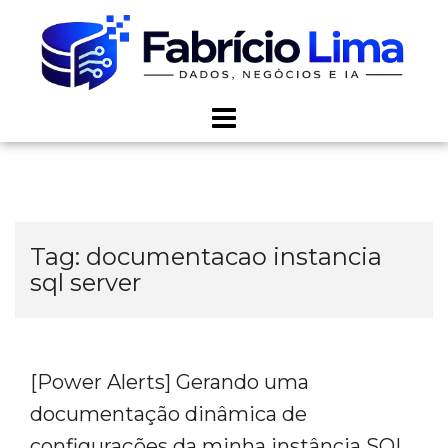
Skip
to
content
Tag:
documentacao instancia
sql server
[Power Alerts] Gerando uma
documentação dinâmica de
configurações da minha instância SQL