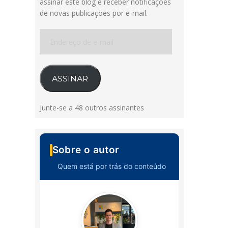
assinar este blog e receber notificações
de novas publicações por e-mail.
Endereço
de
e-
mail
ASSINAR
Junte-se a 48 outros assinantes
Sobre o autor
Quem está por trás do conteúdo