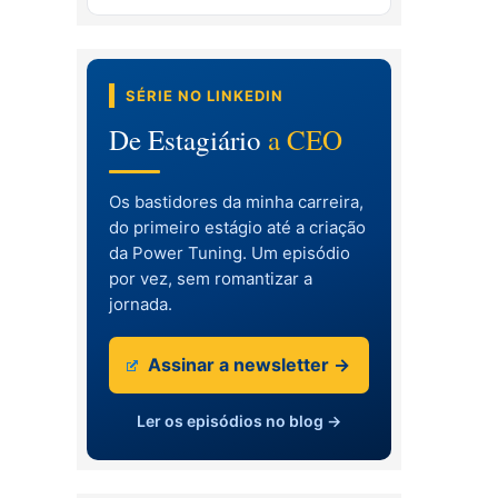
SÉRIE NO LINKEDIN
De Estagiário
a CEO
Os bastidores da minha carreira,
do primeiro estágio até a criação
da Power Tuning. Um episódio
por vez, sem romantizar a
jornada.
Assinar a newsletter →
Ler os episódios no blog →