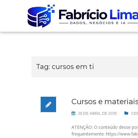
Skip
to
content
Tag:
cursos em ti
Cursos e materiais
25 DE ABRIL DE 2013
CE
ATENÇÃO: O conteúdo desse post f
frequentemente: https://www.fabr