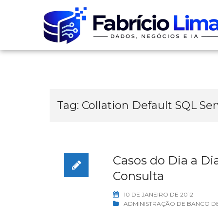
Skip
to
content
Tag:
Collation Default SQL Ser
Casos do Dia a Di
Consulta
10 DE JANEIRO DE 2012
ADMINISTRAÇÃO DE BANCO D