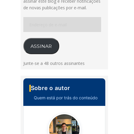
assinar este blog e receber notificações
de novas publicações por e-mail.
Endereço
de
e-
mail
ASSINAR
Junte-se a 48 outros assinantes
Sobre o autor
Quem está por trás do conteúdo