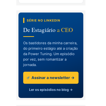
SÉRIE NO LINKEDIN
De Estagiário
a CEO
Os bastidores da minha carreira,
do primeiro estágio até a criação
da Power Tuning. Um episódio
por vez, sem romantizar a
jornada.
Assinar a newsletter →
Ler os episódios no blog →