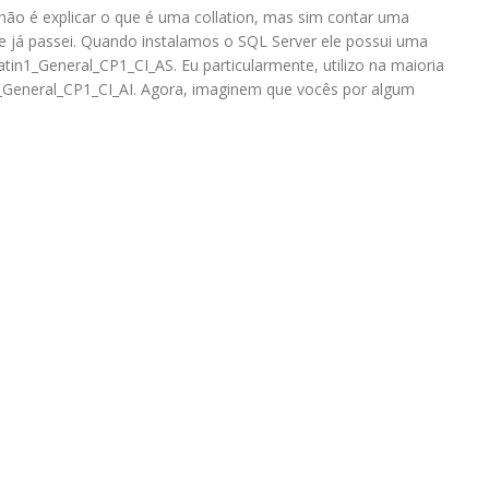
não é explicar o que é uma collation, mas sim contar uma
ue já passei. Quando instalamos o SQL Server ele possui uma
tin1_General_CP1_CI_AS. Eu particularmente, utilizo na maioria
1_General_CP1_CI_AI. Agora, imaginem que vocês por algum