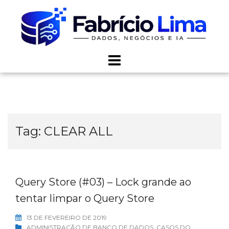
Skip
to
content
Tag:
CLEAR ALL
Query Store (#03) – Lock grande ao
tentar limpar o Query Store
13 DE FEVEREIRO DE 2019
ADMINISTRAÇÃO DE BANCO DE DADOS
,
CASOS DO