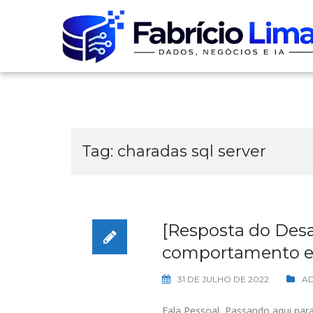
Skip
to
content
Tag:
charadas sql server
[Resposta do Des
comportamento es
31 DE JULHO DE 2022
AD
Fala Pessoal, Passando aqui para