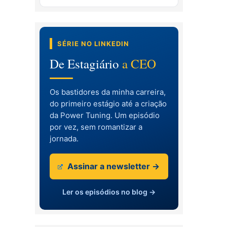
SÉRIE NO LINKEDIN
De Estagiário
a CEO
Os bastidores da minha carreira,
do primeiro estágio até a criação
da Power Tuning. Um episódio
por vez, sem romantizar a
jornada.
Assinar a newsletter →
Ler os episódios no blog →