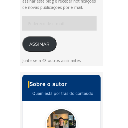
assinar este blog e receber notificações
de novas publicações por e-mail.
Endereço
de
e-
mail
ASSINAR
Junte-se a 48 outros assinantes
Sobre o autor
Quem está por trás do conteúdo