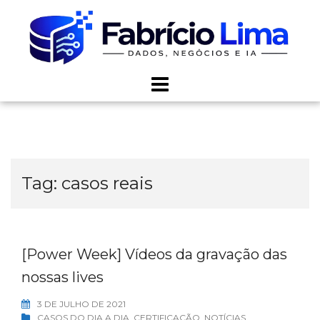
Skip
to
content
Tag:
casos reais
[Power Week] Vídeos da gravação das
nossas lives
3 DE JULHO DE 2021
CASOS DO DIA A DIA
,
CERTIFICAÇÃO
,
NOTÍCIAS
,