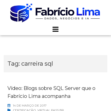
Skip
to
content
Tag:
carreira sql
Vídeo: Blogs sobre SQL Server que o
Fabrício Lima acompanha
14 DE MARÇO DE 2017
CERTIFICAÇÃO
,
VIRTUAL PASS BR