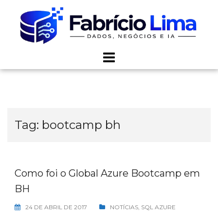
Skip
to
content
Tag:
bootcamp bh
Como foi o Global Azure Bootcamp em
BH
24 DE ABRIL DE 2017
NOTÍCIAS
,
SQL AZURE