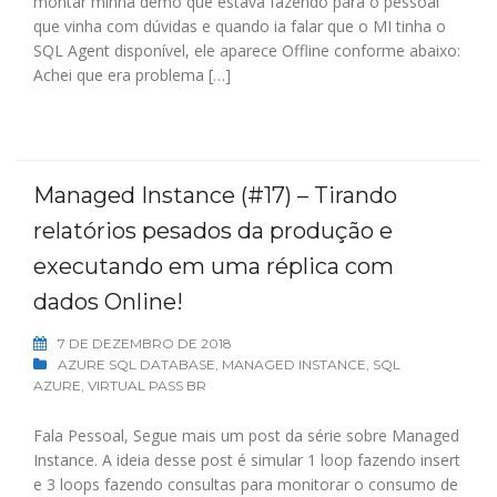
montar minha demo que estava fazendo para o pessoal
que vinha com dúvidas e quando ia falar que o MI tinha o
SQL Agent disponível, ele aparece Offline conforme abaixo:
Achei que era problema […]
Managed Instance (#17) – Tirando
relatórios pesados da produção e
executando em uma réplica com
dados Online!
7 DE DEZEMBRO DE 2018
AZURE SQL DATABASE
,
MANAGED INSTANCE
,
SQL
AZURE
,
VIRTUAL PASS BR
Fala Pessoal, Segue mais um post da série sobre Managed
Instance. A ideia desse post é simular 1 loop fazendo insert
e 3 loops fazendo consultas para monitorar o consumo de