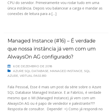
CPU do servidor. Primeiramente vou rodar tudo em uma
única instância. Depois vou balancear a carga e mandar as
conexões de leitura para a […]
Managed Instance (#16) – É verdade
que nossa instância já vem com um
AlwaysOn AG configurado?
6 DE DEZEMBRO DE 2018
AZURE SQL DATABASE
,
MANAGED INSTANCE
,
SQL
AZURE
,
VIRTUAL PASS BR
Fala Pessoal, Esse é mais um post da série sobre o Azure
SQL Database Managed Instance. E ai Fabrício, é verdade
mesmo que o MI (Managed Instance) já vem com um
AlwaysOn AG ou é papo de vendedor e palestrante???
Resposta de consultor. Depende! =) Como já respondi no