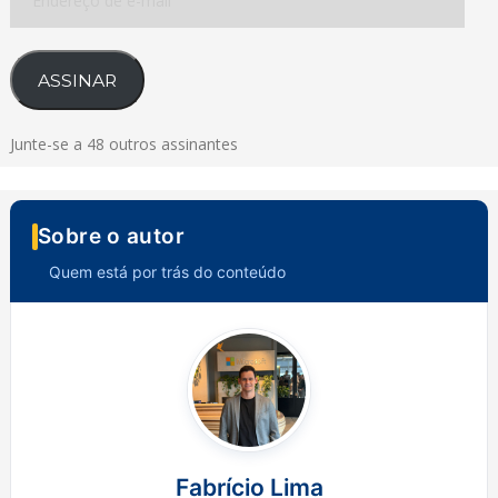
de
e-
mail
ASSINAR
Junte-se a 48 outros assinantes
Sobre o autor
Quem está por trás do conteúdo
Fabrício Lima