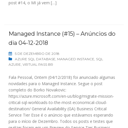
post #14, o MI já vem […]
Managed Instance (#15) – Anúncios do
dia 04-12-2018
5 DE DEZEMBRO DE 2018
AZURE SQL DATABASE
,
MANAGED INSTANCE
,
SQL
AZURE
,
VIRTUAL PASS BR
Fala Pessoal, Ontem (04/12/2018) foi anunciado algumas
novidades para o Managed Instance. Segue o post
completo do Borko Novakovic:
https://azure.microsoft.com/en-us/blog/migrate-mission-
critical-sql-workloads-to-the-most-economical-cloud-
destination/ General Availability (GA) Business Critical
Service Tier Esse é o anúncio que estávamos esperando
para o início de Dezembro. Todos os posts e testes que
realizei foram em um Preview do Service Tier Business