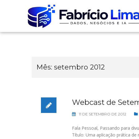
Skip
to
content
Mês:
setembro 2012
Webcast de Setem
11 DE SETEMBRO DE 2012
Fala Pessoal, Passando para div
Título: Uma aplicação prática de