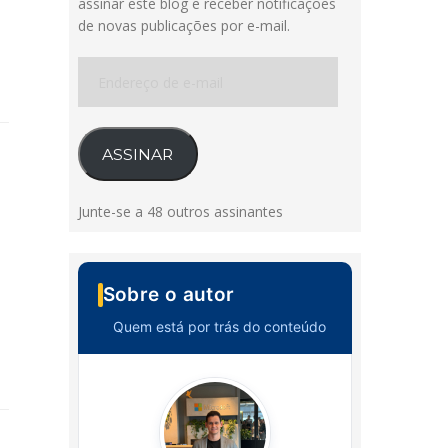
assinar este blog e receber notificações
de novas publicações por e-mail.
Endereço
de
e-
mail
ASSINAR
Junte-se a 48 outros assinantes
Sobre o autor
Quem está por trás do conteúdo