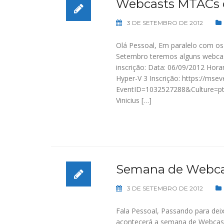
Webcasts MTACs 
3 DE SETEMBRO DE 2012
Olá Pessoal, Em paralelo com os
Setembro teremos alguns webcas
inscrição: Data: 06/09/2012 Hora
Hyper-V 3 Inscrição: https://mse
EventID=1032527288&Culture=pt-
Vinicius […]
Semana de Webca
3 DE SETEMBRO DE 2012
Fala Pessoal, Passando para deix
acontecerá a semana de Webcast