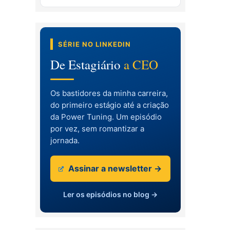
SÉRIE NO LINKEDIN
De Estagiário
a CEO
Os bastidores da minha carreira,
do primeiro estágio até a criação
da Power Tuning. Um episódio
por vez, sem romantizar a
jornada.
Assinar a newsletter →
Ler os episódios no blog →